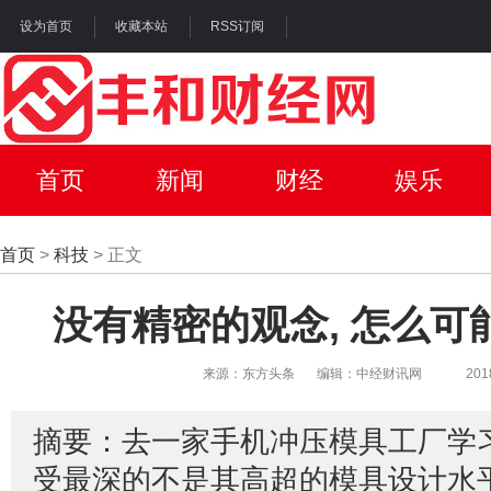
设为首页
收藏本站
RSS订阅
首页
新闻
财经
娱乐
首页
>
科技
> 正文
没有精密的观念, 怎么可
来源：东方头条
编辑：中经财讯网
201
摘要：去一家手机冲压模具工厂学
受最深的不是其高超的模具设计水