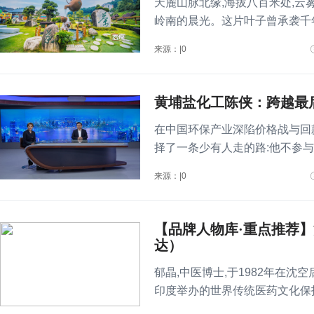
天麓山脉北缘,海拔八百米处,云
岭南的晨光。这片叶子曾承袭千年
来源：|0
黄埔盐化工陈侠：跨越最
在中国环保产业深陷价格战与回
择了一条少有人走的路:他不参与
来源：|0
【品牌人物库·重点推荐
达）
郁晶,中医博士,于1982年在沈空
印度举办的世界传统医药文化保
奖。..