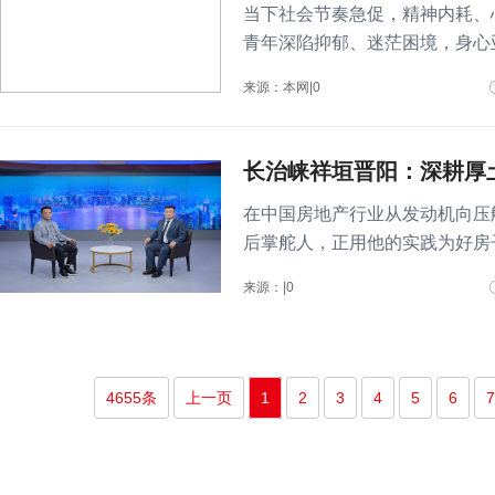
当下社会节奏急促，精神内耗、
青年深陷抑郁、迷茫困境，身心
来源：本网|0
长治崃祥垣晋阳：深耕厚
在中国房地产行业从发动机向压
后掌舵人，正用他的实践为好房
有..
来源：|0
4655条
上一页
1
2
3
4
5
6
7