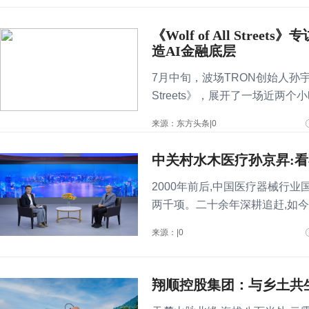
《Wolf of All St
造AI金融底层
7月中旬，波场TRON创始人孙宇晨做
Streets》，展开了一场近
FX..
来源：东方头条|0
中关村水木医疗孙京昇:
2000年前后,中国医疗器械行
两千项。二十余年深耕追赶,如今
来源：|0
翔顺控股集团：与乡土共