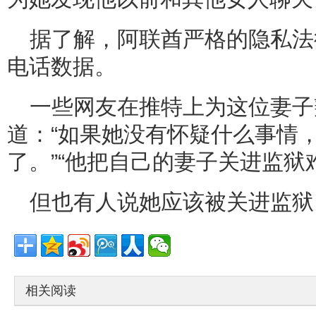
据了解，阿联酋严格的隐私法
电话数据。
一些网友在推特上为这位妻子
道：“如果她没有怀疑什么事情
了。”“他把自己的妻子关进监狱
但也有人说她应该被关进监狱
相关阅读