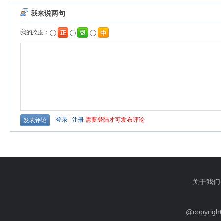
关于我们
@copyrig