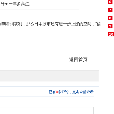
6
数升至一年多高点。
7
8
期看到获利，那么日本股市还有进一步上涨的空间，”信
9
10
平
返回首页