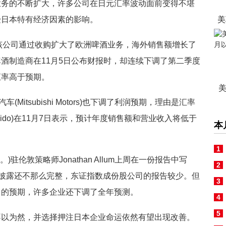
业务的不断扩大，许多公司在日元汇率波动面前变得不堪
受日本特有经济因素的影响。
美
，该公司通过收购扩大了欧洲啤酒业务，海外销售额增长了
酒制造商在11月5日公布财报时，却连续下调了第二季度
汇率高于预期。
美
tsubishi Motors)也下调了利润预期，理由是汇率
ido)在11月7日表示，预计年度销售额和营业收入将低于
本
1
 Ltd。)驻伦敦策略师Jonathan Allum上周在一份报告中写
2
的披露还不那么完整，东证指数成份股公司的报告较少。但
3
有
己的预期，许多企业还下调了全年预测。
4
5
以为然，并选择押注日本企业命运依然有望出现改善。
标