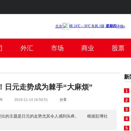
司
外汇
市场
商业
股票
新
！日元走势成为棘手“大麻烦”
1
网
2019-11-14 16:50:51
分享
2
3
有
突出的主题是日元的走势尤其令人感到头疼。 根据彭博社
4
5