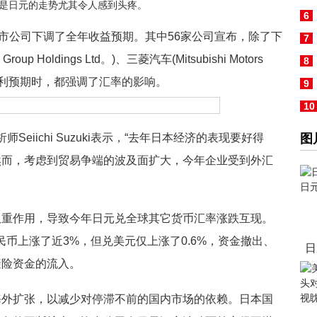
是日元的走势尤其令人感到头疼。
标
6
市公司下调了全年收益预期。其中56家公司宣布，除了下
7
oldings Ltd。)、三菱汽车(Mitsubishi Motors
8
业下调盈利预期时，都强调了汇率的影响。
9
10
平
席股市分析师Seiichi Suzuki表示，“去年日本经济的表现要好得
图
然而，考虑到贸易争端的波及面扩大，今年企业受到外汇
重作用，导致今年日元兑全球其它货币汇率涨跌互现。
币上涨了近3%，但兑美元仅上涨了0.6%，资金撤出、
日
避险资金的流入。
外扩张，以减少对停滞不前的国内市场的依赖。日本国