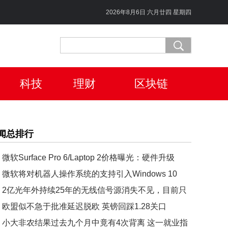
2026年8月6日 六月廿四 星期四
科技
理财
区块链
闻总排行
微软Surface Pro 6/Laptop 2价格曝光：硬件升级
微软将对机器人操作系统的支持引入Windows 10
2亿光年外持续25年的无线信号源消失不见，目前只
一种解释
欧盟似不急于批准延迟脱欧 英镑回踩1.28关口
小大非农结果过去九个月中竟有4次背离 这一就业指