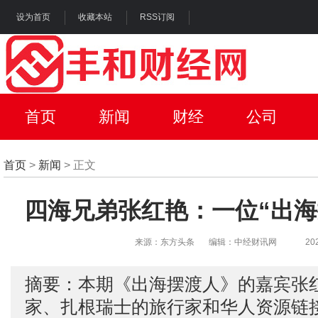
设为首页
收藏本站
RSS订阅
首页
新闻
财经
公司
首页
>
新闻
> 正文
四海兄弟张红艳：一位“出海
来源：东方头条
编辑：中经财讯网
20
摘要：本期《出海摆渡人》的嘉宾张红
家、扎根瑞士的旅行家和华人资源链